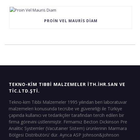
PROIN VEL MAURIS DIAM
TEKNO-KIM TIBBI MALZEMELER İTH.İHR.SAN VE
TIC.LTD.ŞTI.
Tekno-kim Tıbbi Malzemeler 1995 yılından beri laboratuvar
malzemeleri konusunda tecrübe ve güvenirliği ile Türkiye
çapında kullanıcı ve tedarikçiler tarafından tercih edilen bir
firma görevini üstlenmiştir. Firmamız Becton Dickinson Pre
Analitic Systemler (Vacutainer Sistem) ürünlerinin Marmara
Bölgesi Distribütörü’ dür. Ayrıca ASP Johnson&Johnson