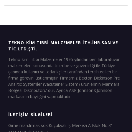
TEKNO-KIM TIBBI MALZEMELER İTH.İHR.SAN VE
TIC.LTD.ŞTI.
Tekno-kim Tıbbi Malzemeler 1995 yılından beri laboratuvar
malzemeleri konusunda tecrübe ve güvenirliği ile Türkiye
çapında kullanıcı ve tedarikçiler tarafından tercih edilen bir
firma görevini üstlenmiştir. Firmamız Becton Dickinson Pre
Analitic Systemler (Vacutainer Sistem) ürünlerinin Marmara
Bölgesi Distribütörü’ dür. Ayrıca ASP Johnson&Johnson
markasının bayiliğini yapmaktadır.
İLETİŞİM BİLGİLERİ
Girne mah.Irmak sok.Küçükyalı İş Merkezi A Blok No:31